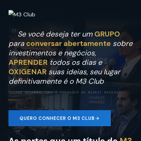
Se você deseja ter um
GRUPO
para
conversar abertamente
sobre
investimentos e negócios,
APRENDER
todos os dias e
OXIGENAR
suas ideias, seu lugar
definitivamente é o M3 Club
THIAGO SALOMÃO, CEO E FUNDADOR DO MARKET MAKERS
QUERO CONHECER O M3 CLUB
As portas que um título do
M3